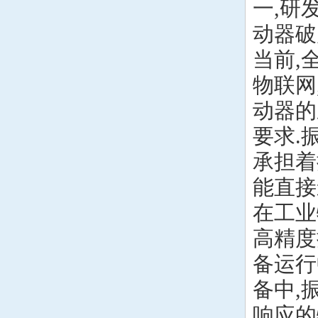
一,研
动器破
当前,
物联网
动器的
要求.
承担着
能直接
在工业
高精度
备运行
备中,
响应的