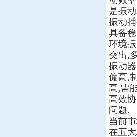
动频率
是振动
振动捕
具备稳
环境振
突出,
振动器
偏高,
高,需
高效协
问题.
当前市
在五大