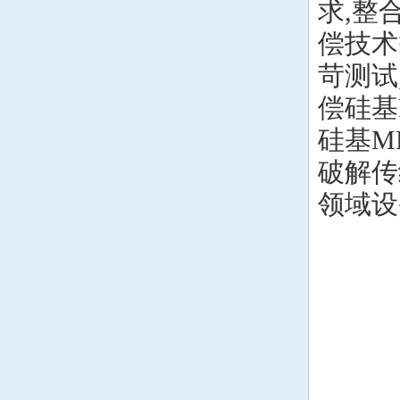
求,整
偿技术
苛测试
偿硅基
硅基M
破解传
领域设