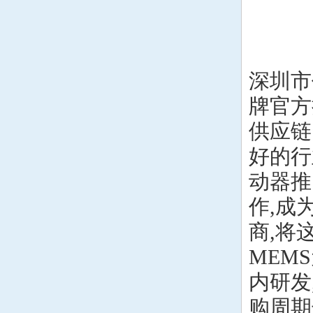
深圳市
牌官方
供应链
好的行
动器推
作,成
商,将
MEM
内研发
购周期