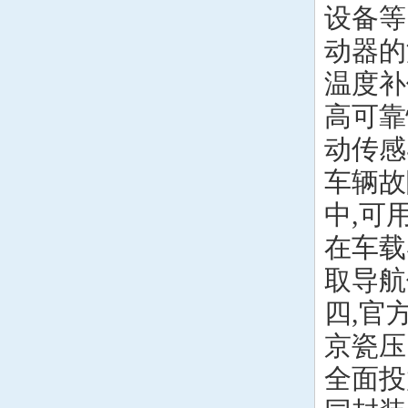
设备等
动器的
温度补
高可靠
动传感
车辆故
中,可
在车载
取导航
四,官
京瓷压
全面投