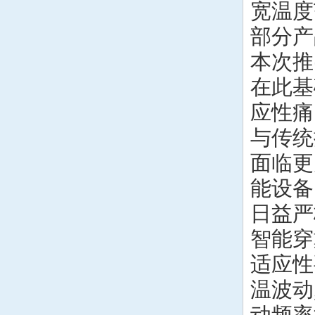
宽温度
部分产
本次推
在此基
应性痛
与传统
面临更
能设备
日益严
智能穿
适应性
温波动