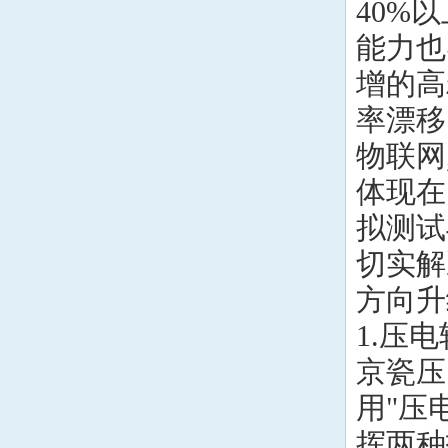
40%
能力也
增的高
率漂移
物联网
体现在
拟测试
切实解
方向升
1.压
京瓷压
用"压
挥两种