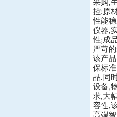
采购,
控:原
性能稳
仪器,
性;成
严苛的
该产品
保标准
品.同
设备,
求,大
容性,
高端智