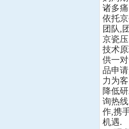
诸多痛
依托京
团队,
京瓷压
技术原
供一对
品申请
力为客
降低研
询热线:
作,携
机遇.