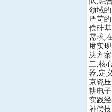
队,融
领域的
严苛的
偿硅基
需求,
度实现
决方案
二,核
器,定
京瓷压
耕电子
实践经
补偿技