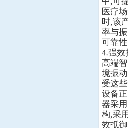
中,可
医疗场
时,该
率与振
可靠性
4.强
高端智
境振动
受这些
设备正
器采用
构,采
效抵御