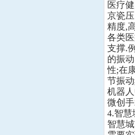
医疗健
京瓷压
精度,
各类医
支撑.
的振动
性;在
节振动
机器人
微创手
4.智
智慧城